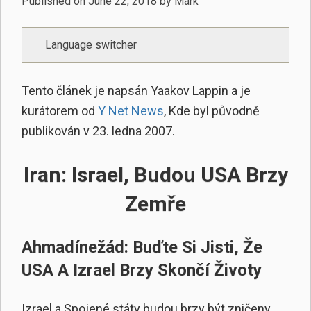
Published on
June 22, 2018
by
Mark
Language switcher
Tento článek je napsán Yaakov Lappin a je
kurátorem od
Y Net News
, Kde byl původně
publikován v 23. ledna 2007.
Iran: Israel, Budou USA Brzy
Zemře
Ahmadínežád: Buďte Si Jisti, Že
USA A Izrael Brzy Skončí Životy
Izrael a Spojené státy budou brzy být zničeny