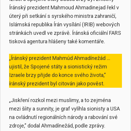
Íránský prezident Mahmoud Ahmadinejad řekl v
úterý při setkání s syrského ministra zahraničí,
Islámská republika Írán vysílání (IRIB) webových
stránkách uvedl ve zprávě. Íránská oficiální FARS
tisková agentura hlášeny také komentáře.
„Íránský prezident Mahmúd Ahmadínežád ...
ujistil, že Spojené státy a sionistický režim
Izraele brzy přijde do konce svého života,”
íránský prezident byl citován jako pověst.
„Jiskření rozkol mezi muslimy, a to zejména
mezi šíity a sunnity, je graf vylíhla sionisty a USA
na ovládnutí regionálních národy a rabování své
zdroje,” dodal Ahmadínežád, podle zprávy.