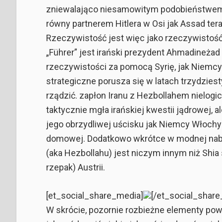
zniewalająco niesamowitym podobieństwem, 
równy partnerem Hitlera w Osi jak Assad ter
Rzeczywistość jest więc jako rzeczywistość te
„Führer” jest irański prezydent Ahmadineżad 
rzeczywistości za pomocą Syrię, jak Niemc
strategiczne porusza się w latach trzydziesty
rządzić. zapłon Iranu z Hezbollahem nielogi
taktycznie mgła irańskiej kwestii jądrowej, 
jego obrzydliwej uścisku jak Niemcy Włochy 
domowej. Dodatkowo wkrótce w modnej nabyc
(aka Hezbollahu) jest niczym innym niż Shi
rzepak) Austrii.
[et_social_share_media]
[/et_social_shar
W skrócie, pozornie rozbieżne elementy pow