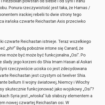
i Hezbollah powstań od siebie i od Syrii i Iranu
u. Ponura rzeczywistość jest taka, że ​​Hamas /
onentem irackiej rebelii to dwie strony tego
ca irańska czwarte Reichastan Axis przeciwko
ski czwarte Reichastan istnieje. Teraz wszelkiego
ć „phi!” Będą pobożnie intone się Canard, że
ego nie może być może być funkcjonalna „Osi”. Po
e ślady jego korzeni do Shia Imam Hasan al Askari
 Syrii rzeczywiście uciska co jest zdecydowana
warte Reichastan jest czystym oś twelver Shia.
 ante bellum II wojny światowej, Niemcy i Włochy
sy skutecznie funkcjonować jako wojskowy „Osi”?
kach Syria jest „włoska” lub słabszy elementem a
ntem nowej czwartej Reichastan osi. W