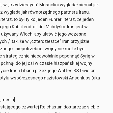
w „trzydziestych” Mussolini wyglądał niemal jak
az wygląda jak równorzędnego partnera Iranu.
raz, to był tylko jeden Führer i teraz, że jeden
i jego Kabal end-of-dni Mahdyści. Iran jest w
y używany Włoch, aby ułatwić jego wczesne
ch „” tak, że w „czterdziestce” Iran przyjdzie
cznego i niepotrzebnej wojny nie może być
ale strategicznie nieodwołalnie popchnąć Syrię w
pchnął do jej osi w czasie hiszpańskiej wojny
ie Iranu Libanu przez jego Waffen SS Division
a stylu współczesnego nazistowski Anschluss (aka
e_media]
stającego czwartej Reichastan dostarczać siebie