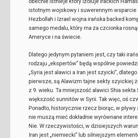
obecnie istnieje który izoluje irackich Hamas 
istotnym wojskowy i suwerennym wsparcie ob
Hezbollah i Izrael wojna irańska backed komp
samego medalu, który ma za czcionka rosną
Ameryce i na świecie.
Dlatego jedynym pytaniem jest, czy taki irań
rodzaju „ekspertów” będą wspólnie powiedzie
„Syria jest alawici a Iran jest szyicki”, dlat
pierwsze, są Alawizm tajne sekty szyickiej ż
z 9. wieku. Ta mniejszość alawici Shia sekta
większość sunnitów w Syrii. Tak więc, oś cz
Ponadto, historycznie rzecz biorąc, w pływy
nie muszą mieć dokładnie wyrównane intere
Nie. W rzeczywistości, w dzisiejszych warun
Iran jest „niemiecki” lub silniejszym eleme