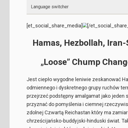
Language switcher
[et_social_share_media]
[/et_social_shar
Hamas, Hezbollah, Iran-S
„Loose” Chump Change
Jest ciepło wygodne leniwie zeskanować Hama
odmiennego i dyskretnego grupy ruchów terr
przejrzeć podstępny amalgamat jako jeden s
przyznać do pomyślenia i ciemnej rzeczywis
zdolnej Czwartą Reichastan który ma zamiar
chrześcijańsko-buddyjski-hinduski świat. Ta