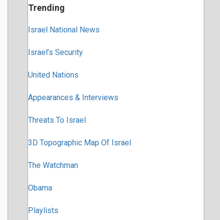
Trending
Israel National News
Israel’s Security
United Nations
Appearances & Interviews
Threats To Israel
3D Topographic Map Of Israel
The Watchman
Obama
Playlists