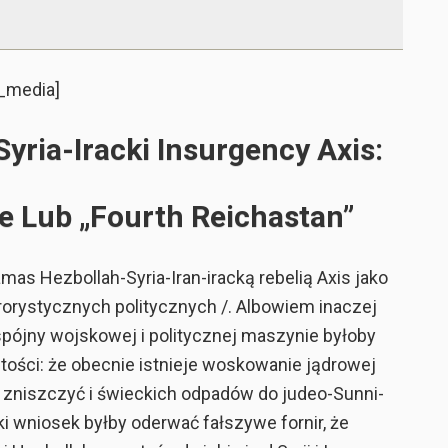
e_media]
yria-Iracki Insurgency Axis:
 Lub „Fourth Reichastan”
s Hezbollah-Syria-Iran-iracką rebelią Axis jako
orystycznych politycznych /. Albowiem inaczej
pójny wojskowej i politycznej maszynie byłoby
tości: że obecnie istnieje woskowanie jądrowej
 zniszczyć i świeckich odpadów do judeo-Sunni-
ki wniosek byłby oderwać fałszywe fornir, że