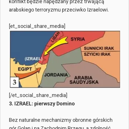
konflikt będzie napędzany przez trwającą
arabskiego terroryzmu przeciwko Izraelowi.
[et_social_share_media]
[/et_social_share_media]
3. IZRAEL: pierwszy Domino
Bez naturalne mechanizmy obronne górskich
gór Golan i na Zachodnim Brzegu, a zdolność