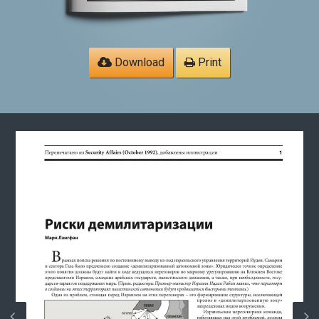
Download
Print